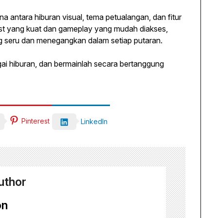
 antara hiburan visual, tema petualangan, dan fitur
t yang kuat dan gameplay yang mudah diakses,
 seru dan menegangkan dalam setiap putaran.
ai hiburan, dan bermainlah secara bertanggung
Pinterest
LinkedIn
uthor
on