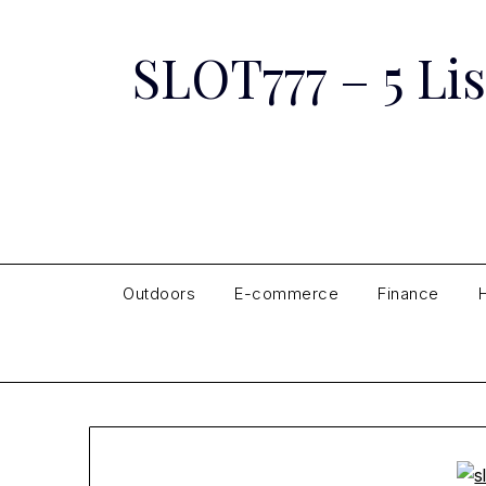
Skip
to
SLOT777 – 5 Lis
content
Outdoors
E-commerce
Finance