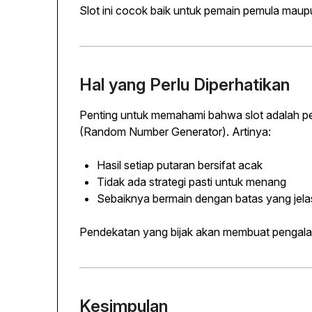
Slot ini cocok baik untuk pemain pemula mau
Hal yang Perlu Diperhatikan
Penting untuk memahami bahwa slot adalah p
(Random Number Generator). Artinya:
Hasil setiap putaran bersifat acak
Tidak ada strategi pasti untuk menang
Sebaiknya bermain dengan batas yang jela
Pendekatan yang bijak akan membuat pengalam
Kesimpulan