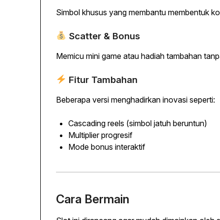
Simbol khusus yang membantu membentuk kom
Scatter & Bonus
Memicu mini game atau hadiah tambahan tanpa 
Fitur Tambahan
Beberapa versi menghadirkan inovasi seperti:
Cascading reels (simbol jatuh beruntun)
Multiplier progresif
Mode bonus interaktif
Cara Bermain