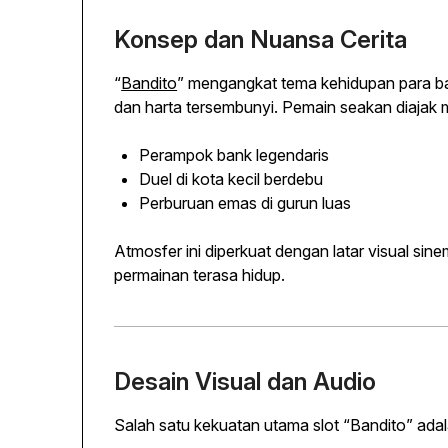
Konsep dan Nuansa Cerita
“
Bandito
” mengangkat tema kehidupan para ban
dan harta tersembunyi. Pemain seakan diajak m
Perampok bank legendaris
Duel di kota kecil berdebu
Perburuan emas di gurun luas
Atmosfer ini diperkuat dengan latar visual s
permainan terasa hidup.
Desain Visual dan Audio
Salah satu kekuatan utama slot “Bandito” ada