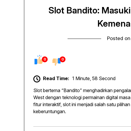
Slot Bandito: Masuk
Kemenan
Posted o
0
0
Read Time:
1 Minute, 58 Second
Slot bertema “Bandito” menghadirkan pengal
West dengan teknologi permainan digital masa k
fitur interaktif, slot ini menjadi salah satu pil
keberuntungan.